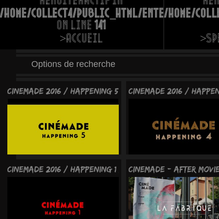
menuItemActif in
me
/home/collect4/public_html/entete.php
/home/coll
on line
141
>Accueil
>Sp
Options de recherche
CINEMADE 2016 / Happening 5 / LE LOUP DE WALL STREE
CINEMADE 2016 / Happe
Cinemade 2016 / Happening 1 / Raging Bull
CINEMADE - After movi